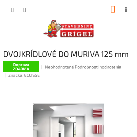
Prejsť
NÁKUP
na
obsah
KOŠÍK
DVOJKRÍDLOVÉ DO MURIVA 125 mm
Doprava
Priemerné
Neohodnotené
Podrobnosti hodnotenia
ZDARMA
hodnotenie
Značka:
ECLISSE
produktu
je
0,0
z
5
hviezdičiek.