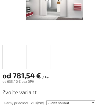
od
781,54 €
/ ks
od
635,40 €
bez DPH
Jednotková
Zvoľte variant
cena:
Dverný priechod L x H (mm)