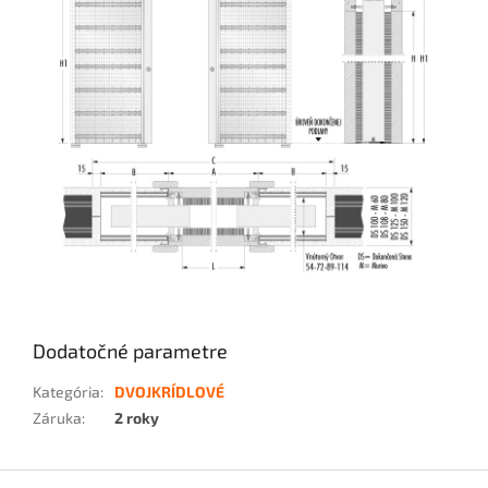
Dodatočné parametre
Kategória
:
DVOJKRÍDLOVÉ
Záruka
:
2 roky
Z