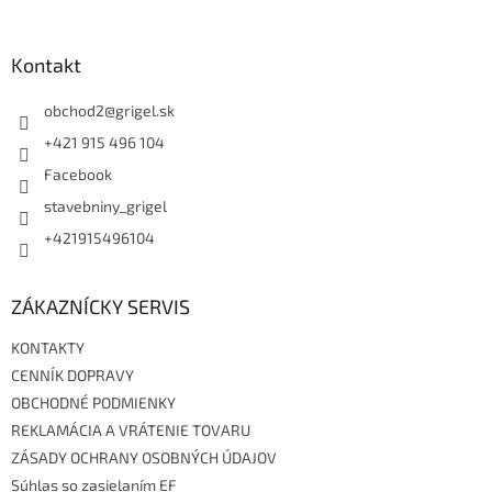
á
p
ä
Kontakt
t
i
obchod2
@
grigel.sk
e
+421 915 496 104
Facebook
stavebniny_grigel
+421915496104
ZÁKAZNÍCKY SERVIS
KONTAKTY
CENNÍK DOPRAVY
OBCHODNÉ PODMIENKY
REKLAMÁCIA A VRÁTENIE TOVARU
ZÁSADY OCHRANY OSOBNÝCH ÚDAJOV
Súhlas so zasielaním EF