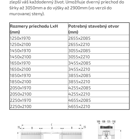
zlepší váš každodenný život. Umožňuje dverný priechod do
šírky až 3050mm a do výšky až 2900mm (vo verzii do
murovanej steny).
Rozmery priechodu LxH
Potrebný stavebný otvor
(mm)
(mm)
1250x1970
2655x2085
1250x2100
2655x2210
1450x1970
3055x2085
1450x2100
3055x2210
1650x1970
3455x2085
1650x2100
3455x2210
1850x1970
3855x2085
1850x2100
3855x2210
2050x1970
4255x2085
2050x2100
4255x2210
2250x1970
4655x2085
2250x2100
4655x2210