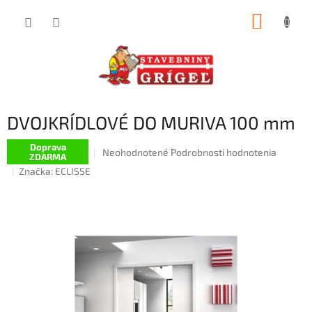
Prejsť
NÁKUP
na
obsah
KOŠÍK
DVOJKRÍDLOVÉ DO MURIVA 100 mm
Doprava
Priemerné
Neohodnotené
Podrobnosti hodnotenia
ZDARMA
hodnotenie
Značka:
ECLISSE
produktu
je
0,0
z
5
hviezdičiek.