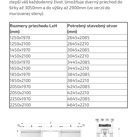
zlepší váš každodenný život. Umožňuje dverný priechod do
šírky až 3050mm a do výšky až 2900mm (vo verzii do
murovanej steny).
Rozmery priechodu LxH
Potrebný stavebný otvor
(mm)
(mm)
1250x1970
2645x2085
1250x2100
2645x2210
1450x1970
3045x2085
1450x2100
3045x2210
1650x1970
3445x2085
1650x2100
3445x2210
1850x1970
3845x2085
1850x2100
3845x2210
2050x1970
4245x2085
2050x2100
4245x2210
2250x1970
4645x2085
2250x2100
4645x2210