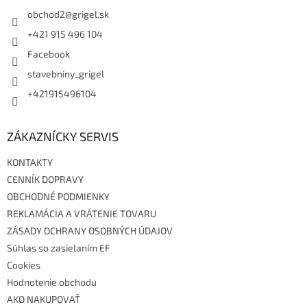
t
i
obchod2
@
grigel.sk
e
+421 915 496 104
Facebook
stavebniny_grigel
+421915496104
ZÁKAZNÍCKY SERVIS
KONTAKTY
CENNÍK DOPRAVY
OBCHODNÉ PODMIENKY
REKLAMÁCIA A VRÁTENIE TOVARU
ZÁSADY OCHRANY OSOBNÝCH ÚDAJOV
Súhlas so zasielaním EF
Cookies
Hodnotenie obchodu
AKO NAKUPOVAŤ