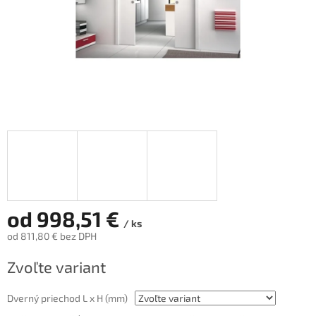
od
998,51 €
/ ks
od
811,80 €
bez DPH
Jednotková
Zvoľte variant
cena:
Dverný priechod L x H (mm)