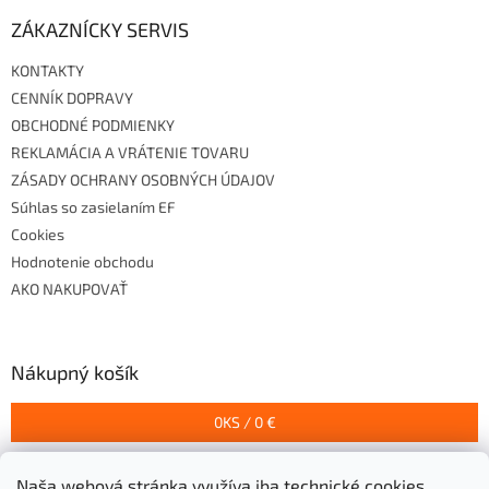
ZÁKAZNÍCKY SERVIS
KONTAKTY
CENNÍK DOPRAVY
OBCHODNÉ PODMIENKY
REKLAMÁCIA A VRÁTENIE TOVARU
ZÁSADY OCHRANY OSOBNÝCH ÚDAJOV
Súhlas so zasielaním EF
Cookies
Hodnotenie obchodu
AKO NAKUPOVAŤ
Nákupný košík
0
KS /
0 €
Naša webová stránka využíva iba technické cookies,