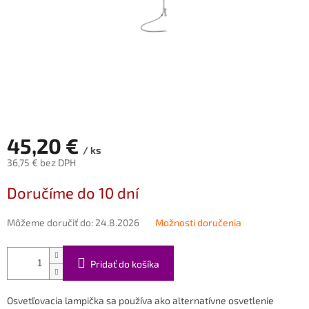
45,20 €
/ ks
36,75 € bez DPH
Jednotková
Doručíme do 10 dní
cena:
Môžeme doručiť do:
24.8.2026
Možnosti doručenia
Pridať do košíka
Osvetľovacia lampička sa používa ako alternatívne osvetlenie