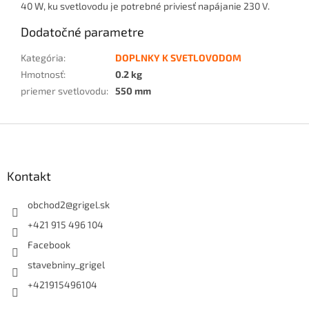
40 W, ku svetlovodu je potrebné priviesť napájanie 230 V.
Dodatočné parametre
Kategória
:
DOPLNKY K SVETLOVODOM
Hmotnosť
:
0.2 kg
priemer svetlovodu
:
550 mm
Z
á
p
ä
Kontakt
t
i
obchod2
@
grigel.sk
e
+421 915 496 104
Facebook
stavebniny_grigel
+421915496104