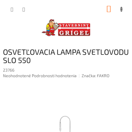
Prejsť
NÁKUP
na
obsah
KOŠÍK
OSVETĽOVACIA LAMPA SVETLOVODU
SLO 550
23766
Priemerné
Neohodnotené
Podrobnosti hodnotenia
Značka:
FAKRO
hodnotenie
produktu
je
0,0
z
5
hviezdičiek.