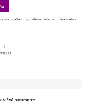
íka
e sluchu Würth, použiteľné nielen v hlučnom, ale aj
ZDIEĽAŤ
atočné parametre