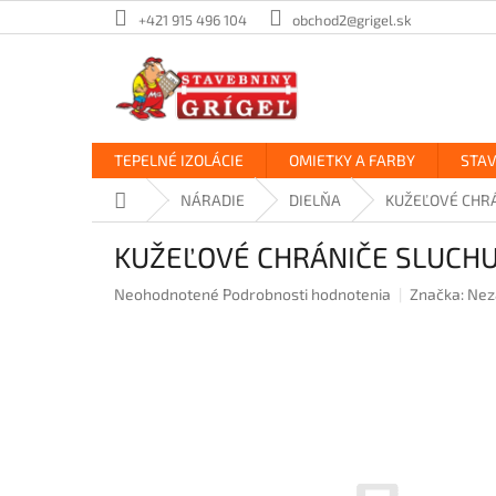
Prejsť
+421 915 496 104
obchod2@grigel.sk
na
obsah
TEPELNÉ IZOLÁCIE
OMIETKY A FARBY
STA
Domov
NÁRADIE
DIELŇA
KUŽEĽOVÉ CHR
KUŽEĽOVÉ CHRÁNIČE SLUCH
Priemerné
Neohodnotené
Podrobnosti hodnotenia
Značka:
Nez
hodnotenie
produktu
je
0,0
z
5
hviezdičiek.