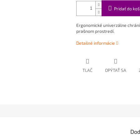
Pridať do koš
Ergonomické univerzálne chránič
prašnom prostredí.
Detailné informácie
TLAČ
OPÝTAŤ SA
Dod