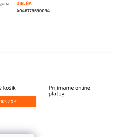
gória
:
DIELŇA
4046778690094
 košík
Prijímame online
platby
0
KS /
0 €