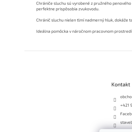
Chrániče sluchu sú vyrobené z pružného penového ma
perfektne prispôsobia zvukovodu.
Chránič sluchu nielen tlmí nadmerný hluk, dokáže ta
Ideálna pomôcka v náročnom pracovnom prostredí
Z
á
p
ä
t
Kontakt
i
e
obcho
+421 
Faceb
staveb
+4219