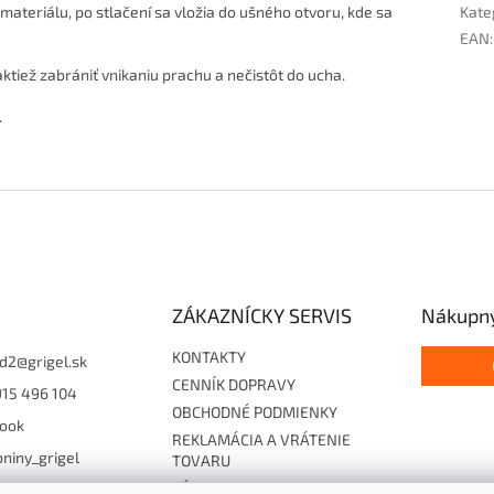
teriálu, po stlačení sa vložia do ušného otvoru, kde sa
Kate
EAN
:
ktiež zabrániť vnikaniu prachu a nečistôt do ucha.
.
ZÁKAZNÍCKY SERVIS
Nákupný
KONTAKTY
d2
@
grigel.sk
CENNÍK DOPRAVY
915 496 104
OBCHODNÉ PODMIENKY
ook
REKLAMÁCIA A VRÁTENIE
niny_grigel
TOVARU
ZÁSADY OCHRANY
15496104