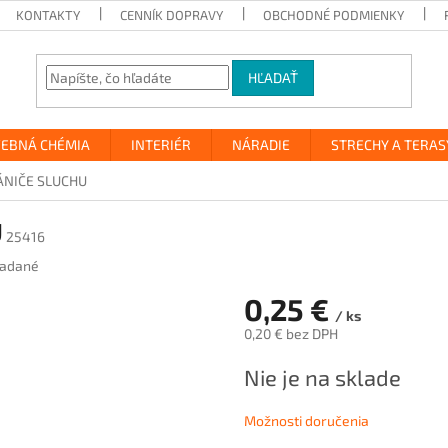
KONTAKTY
CENNÍK DOPRAVY
OBCHODNÉ PODMIENKY
HĽADAŤ
VEBNÁ CHÉMIA
INTERIÉR
NÁRADIE
STRECHY A TERAS
ÁNIČE SLUCHU
U
25416
adané
0,25 €
/ ks
0,20 € bez DPH
Jednotková
Nie je na sklade
cena:
Možnosti doručenia