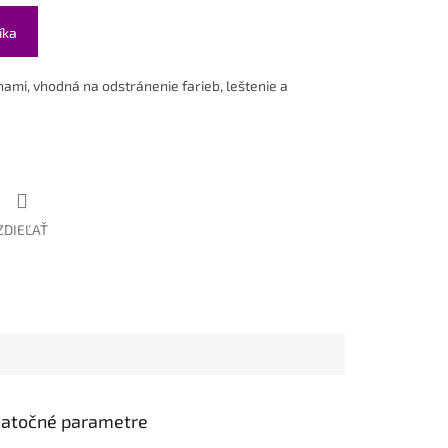
íka
nami, vhodná na odstránenie farieb, leštenie a
ZDIEĽAŤ
atočné parametre