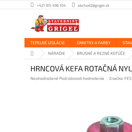
Prejsť
+421 915 496 104
obchod2@grigel.sk
na
obsah
TEPELNÉ IZOLÁCIE
OMIETKY A FARBY
STA
Domov
NÁRADIE
BRUSNÉ A REZNÉ KOTÚČE
HRNCOVÁ KEFA ROTAČNÁ NY
Priemerné
Neohodnotené
Podrobnosti hodnotenia
Značka:
FES
hodnotenie
produktu
je
0,0
z
5
hviezdičiek.