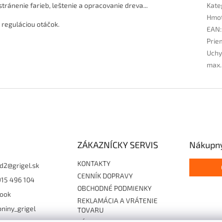
ránenie farieb, leštenie a opracovanie dreva...
Kate
Hmo
 reguláciou otáčok.
EAN
:
Prie
Uchy
max.
ZÁKAZNÍCKY SERVIS
Nákupný
KONTAKTY
d2
@
grigel.sk
CENNÍK DOPRAVY
915 496 104
OBCHODNÉ PODMIENKY
ook
REKLAMÁCIA A VRÁTENIE
niny_grigel
TOVARU