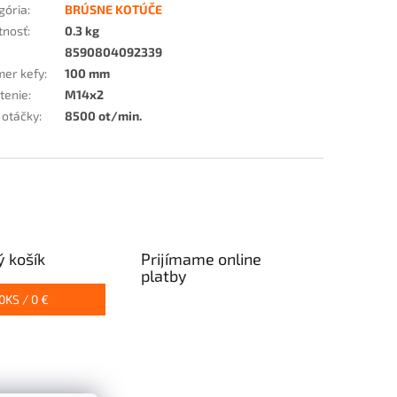
gória
:
BRÚSNE KOTÚČE
tnosť
:
0.3 kg
8590804092339
mer kefy
:
100 mm
tenie
:
M14x2
 otáčky
:
8500 ot/min.
 košík
Prijímame online
platby
0
KS /
0 €