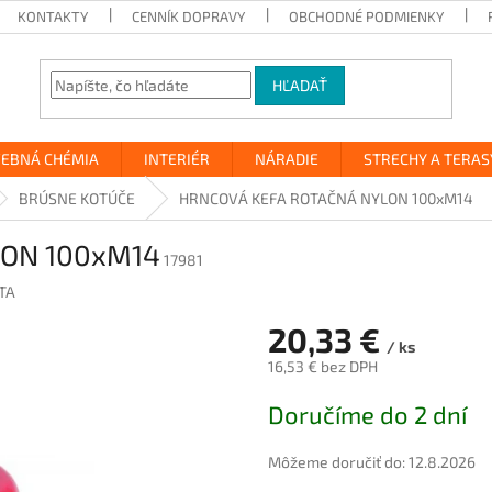
KONTAKTY
CENNÍK DOPRAVY
OBCHODNÉ PODMIENKY
HĽADAŤ
VEBNÁ CHÉMIA
INTERIÉR
NÁRADIE
STRECHY A TERAS
BRÚSNE KOTÚČE
HRNCOVÁ KEFA ROTAČNÁ NYLON 100xM14
LON 100xM14
17981
TA
20,33 €
/ ks
16,53 € bez DPH
Jednotková
Doručíme do 2 dní
cena:
Môžeme doručiť do:
12.8.2026