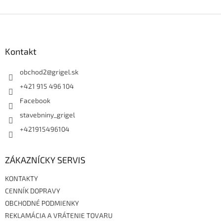
Z
á
p
ä
Kontakt
t
i
obchod2
@
grigel.sk
e
+421 915 496 104
Facebook
stavebniny_grigel
+421915496104
ZÁKAZNÍCKY SERVIS
KONTAKTY
CENNÍK DOPRAVY
OBCHODNÉ PODMIENKY
REKLAMÁCIA A VRÁTENIE TOVARU