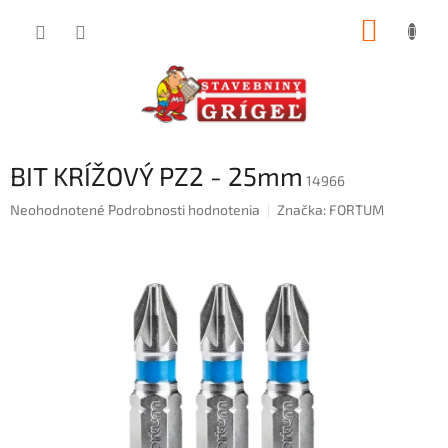
Prejsť
NÁKUP
na
obsah
KOŠÍK
BIT KRÍŽOVÝ PZ2 - 25mm
14966
Priemerné
Neohodnotené
Podrobnosti hodnotenia
Značka:
FORTUM
hodnotenie
produktu
je
0,0
z
5
hviezdičiek.