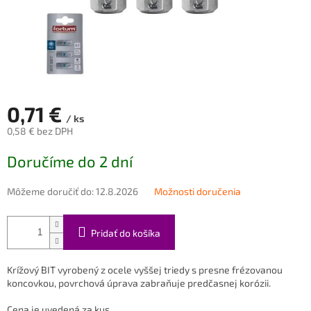
0,71 €
/ ks
0,58 € bez DPH
Jednotková
Doručíme do 2 dní
cena:
Môžeme doručiť do:
12.8.2026
Možnosti doručenia
Pridať do košíka
Krížový BIT vyrobený z ocele vyššej triedy s presne frézovanou
koncovkou, povrchová úprava zabraňuje predčasnej korózii.
Cena je uvedená za kus.