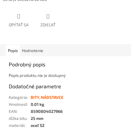
OPÝTAŤ SA
ZDIEĽAŤ
Popis
Hodnotenie
Podrobný popis
Popis produktu nie je dostupný
Dodatočné parametre
Kategória
:
BITY, NÁDSTAVCE
Hmotnosť
:
0.01 kg
EAN
:
8590804027966
dĺžka bitu
:
25 mm
materiál
:
oceľ S2