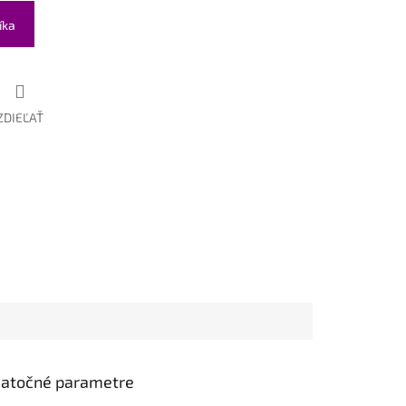
íka
ZDIEĽAŤ
atočné parametre