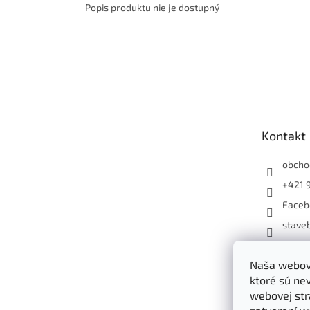
Popis produktu nie je dostupný
Z
á
p
ä
t
Kontakt
i
e
obcho
+421 
Faceb
staveb
+4219
Naša webová
ktoré sú ne
webovej str