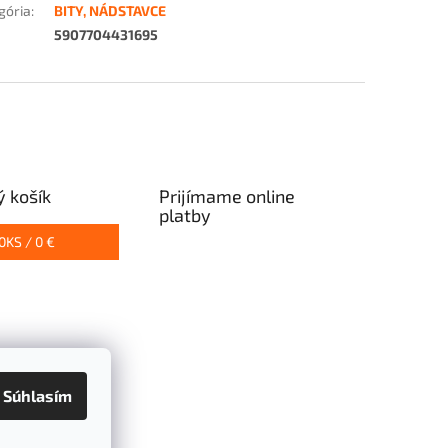
gória
:
BITY, NÁDSTAVCE
5907704431695
 košík
Prijímame online
platby
0
KS /
0 €
Súhlasím