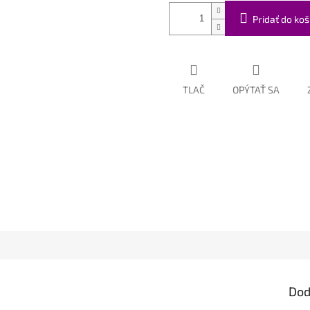
Pridať do koš
TLAČ
OPÝTAŤ SA
Dod