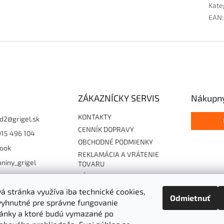
Kate
EAN
:
ZÁKAZNÍCKY SERVIS
Nákupný
KONTAKTY
d2
@
grigel.sk
CENNÍK DOPRAVY
915 496 104
OBCHODNÉ PODMIENKY
ook
REKLAMÁCIA A VRÁTENIE
niny_grigel
TOVARU
ZÁSADY OCHRANY
15496104
OSOBNÝCH ÚDAJOV
 stránka využíva iba technické cookies,
Odmietnuť
Súhlas so zasielaním EF
vyhnutné pre správne fungovanie
Cookies
ánky a ktoré budú vymazané po
Hodnotenie obchodu