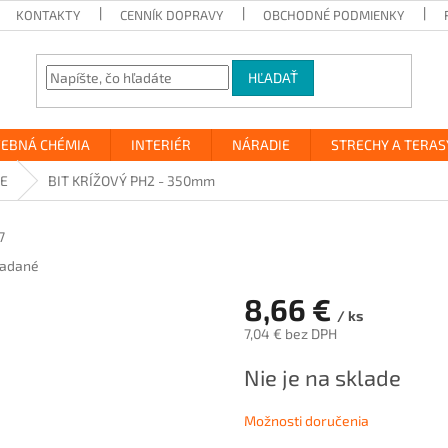
KONTAKTY
CENNÍK DOPRAVY
OBCHODNÉ PODMIENKY
HĽADAŤ
VEBNÁ CHÉMIA
INTERIÉR
NÁRADIE
STRECHY A TERAS
CE
BIT KRÍŽOVÝ PH2 - 350mm
7
adané
8,66 €
/ ks
7,04 € bez DPH
Jednotková
Nie je na sklade
cena:
Možnosti doručenia