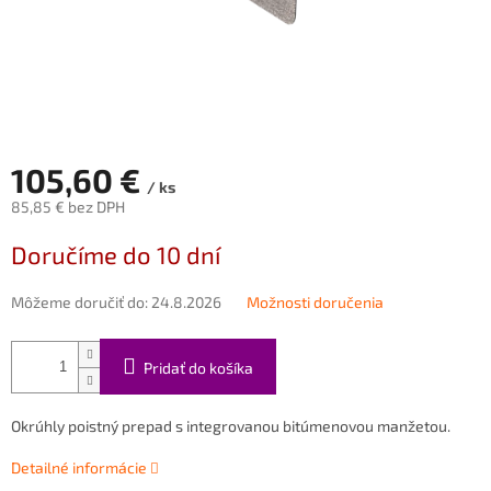
105,60 €
/ ks
85,85 € bez DPH
Jednotková
Doručíme do 10 dní
cena:
Môžeme doručiť do:
24.8.2026
Možnosti doručenia
Pridať do košíka
Okrúhly poistný prepad s integrovanou bitúmenovou manžetou.
Detailné informácie