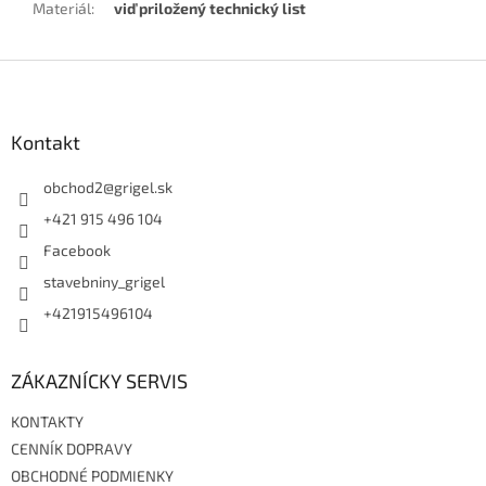
Materiál
:
viď priložený technický list
Z
á
p
ä
Kontakt
t
i
obchod2
@
grigel.sk
e
+421 915 496 104
Facebook
stavebniny_grigel
+421915496104
ZÁKAZNÍCKY SERVIS
KONTAKTY
CENNÍK DOPRAVY
OBCHODNÉ PODMIENKY