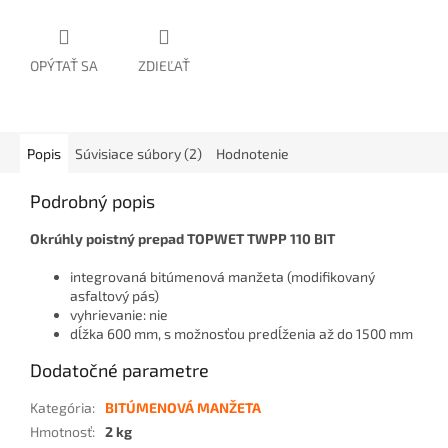
OPÝTAŤ SA
ZDIEĽAŤ
Popis
Súvisiace súbory (2)
Hodnotenie
Podrobný popis
Okrúhly poistný prepad TOPWET TWPP 110 BIT
integrovaná bitúmenová manžeta (modifikovaný
asfaltový pás)
vyhrievanie: nie
dĺžka 600 mm, s možnosťou predĺženia až do 1500 mm
Dodatočné parametre
Kategória
:
BITÚMENOVÁ MANŽETA
Hmotnosť
:
2 kg