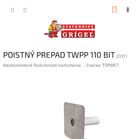
Prejsť
NÁKUP
na
obsah
KOŠÍK
POISTNÝ PREPAD TWPP 110 BIT
23311
Priemerné
Neohodnotené
Podrobnosti hodnotenia
Značka:
TOPWET
hodnotenie
produktu
je
0,0
z
5
hviezdičiek.