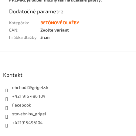
Dodatočné parametre
Kategória
:
BETÓNOVÉ DLAŽBY
EAN
:
Zvoľte variant
hrúbka dlažby
:
5 cm
Z
á
p
ä
Kontakt
t
i
obchod2
@
grigel.sk
e
+421 915 496 104
Facebook
stavebniny_grigel
+421915496104