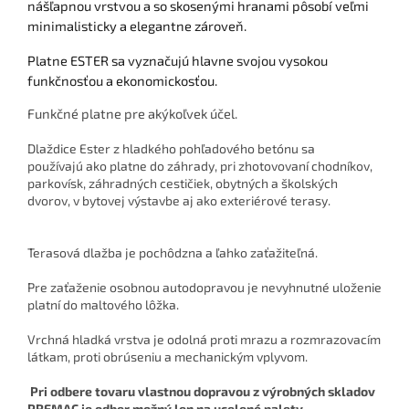
nášľapnou vrstvou a so skosenými hranami pôsobí veľmi
minimalisticky a elegantne zároveň.
Platne ESTER sa vyznačujú hlavne svojou vysokou
funkčnosťou a ekonomickosťou.
Funkčné platne pre akýkoľvek účel.
Dlaždice Ester z hladkého pohľadového betónu sa
používajú ako platne do záhrady, pri zhotovovaní chodníkov,
parkovísk, záhradných cestičiek, obytných a školských
dvorov, v bytovej výstavbe aj ako exteriérové terasy.
Terasová dlažba je pochôdzna a ľahko zaťažiteľná.
Pre zaťaženie osobnou autodopravou je nevyhnutné uloženie
platní do maltového lôžka.
Vrchná hladká vrstva je odolná proti mrazu a rozmrazovacím
látkam, proti obrúseniu a mechanickým vplyvom.
Pri odbere tovaru vlastnou dopravou z výrobných skladov
PREMAC je odber možný len na ucelené palety.