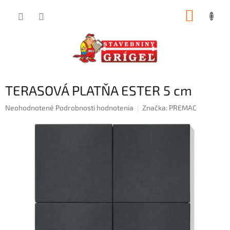
Prejsť
NÁKUP
na
obsah
KOŠÍK
TERASOVÁ PLATŇA ESTER 5 cm
Priemerné
Neohodnotené
Podrobnosti hodnotenia
Značka:
PREMAC
hodnotenie
produktu
je
0,0
z
5
hviezdičiek.