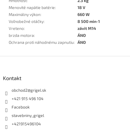
Hmotnosť
:
2.3 kg
Menovité napätie batérie
:
18 V
Maximálny výkon
:
660 W
Voľnobežné otáčky
:
8 500 min-1
Vreteno
:
závit M14
brzda motora
:
ÁNO
Ochrana proti náhodnému zapnutiu
:
ÁNO
Z
á
p
ä
Kontakt
t
i
obchod2
@
grigel.sk
e
+421 915 496 104
Facebook
stavebniny_grigel
+421915496104