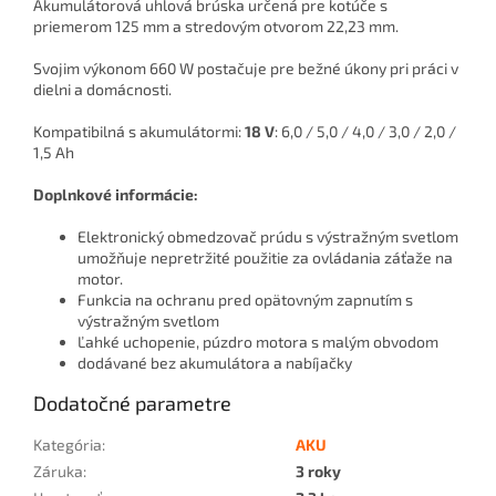
Akumulátorová uhlová brúska určená pre kotúče s
priemerom 125 mm a stredovým otvorom 22,23 mm.
Svojim výkonom 660 W postačuje pre bežné úkony pri práci v
dielni a domácnosti.
Kompatibilná s akumulátormi:
18 V
: 6,0 / 5,0 / 4,0 / 3,0 / 2,0 /
1,5 Ah
Doplnkové informácie:
Elektronický obmedzovač prúdu s výstražným svetlom
umožňuje nepretržité použitie za ovládania záťaže na
motor.
Funkcia na ochranu pred opätovným zapnutím s
výstražným svetlom
Ľahké uchopenie, púzdro motora s malým obvodom
dodávané bez akumulátora a nabíjačky
Dodatočné parametre
Kategória
:
AKU
Záruka
:
3 roky