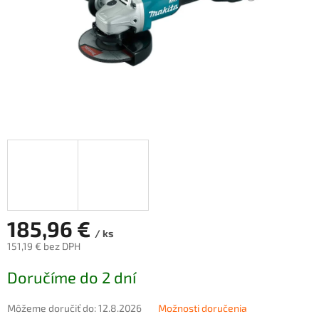
185,96 €
/ ks
151,19 € bez DPH
Jednotková
Doručíme do 2 dní
cena:
Môžeme doručiť do:
12.8.2026
Možnosti doručenia