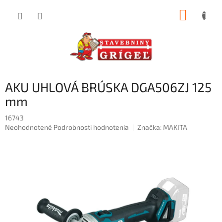
Prejsť
NÁKUP
na
obsah
KOŠÍK
AKU UHLOVÁ BRÚSKA DGA506ZJ 125
mm
16743
Priemerné
Neohodnotené
Podrobnosti hodnotenia
Značka:
MAKITA
hodnotenie
produktu
je
0,0
z
5
hviezdičiek.