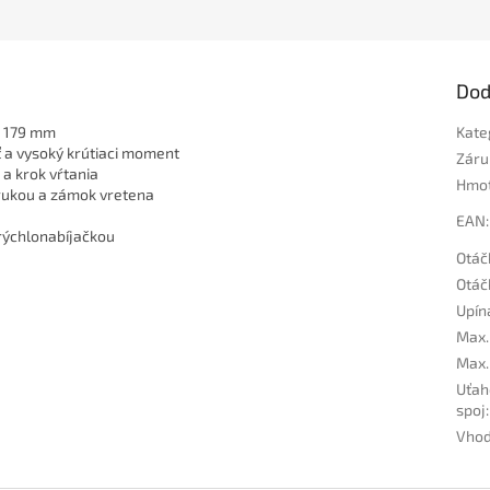
Dod
a 179 mm
Kate
 a vysoký krútiaci moment
Záru
a krok vŕtania
Hmo
 rukou a zámok vretena
EAN
:
rýchlonabíjačkou
Otáč
Otáč
Upín
Max. 
Max.
Uťah
spoj
:
Vhod