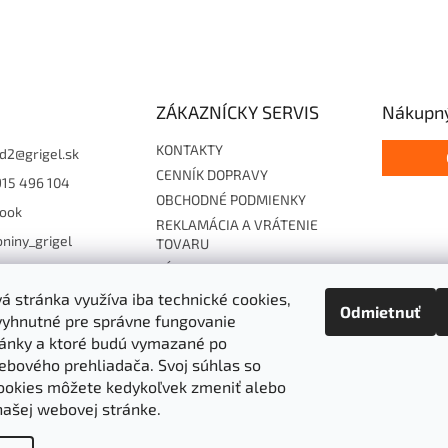
ZÁKAZNÍCKY SERVIS
Nákupný
KONTAKTY
d2
@
grigel.sk
CENNÍK DOPRAVY
915 496 104
OBCHODNÉ PODMIENKY
ook
REKLAMÁCIA A VRÁTENIE
niny_grigel
TOVARU
ZÁSADY OCHRANY
15496104
OSOBNÝCH ÚDAJOV
 stránka využíva iba technické cookies,
Odmietnuť
Súhlas so zasielaním EF
vyhnutné pre správne fungovanie
Cookies
ánky a ktoré budú vymazané po
Hodnotenie obchodu
ebového prehliadača.
Svoj súhlas so
ookies môžete kedykoľvek zmeniť alebo
AKO NAKUPOVAŤ
našej webovej stránke.