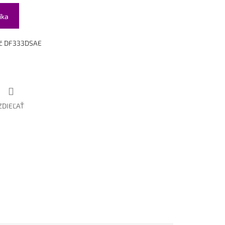
íka
ač
DF333DSAE
ZDIEĽAŤ