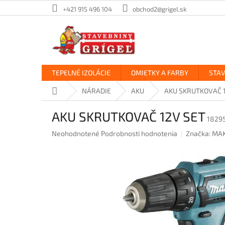
Prejsť
+421 915 496 104
obchod2@grigel.sk
na
obsah
TEPELNÉ IZOLÁCIE
OMIETKY A FARBY
STA
Domov
NÁRADIE
AKU
AKU SKRUTKOVAČ 
AKU SKRUTKOVAČ 12V SET
1829
Priemerné
Neohodnotené
Podrobnosti hodnotenia
Značka:
MAK
hodnotenie
produktu
je
0,0
z
5
hviezdičiek.