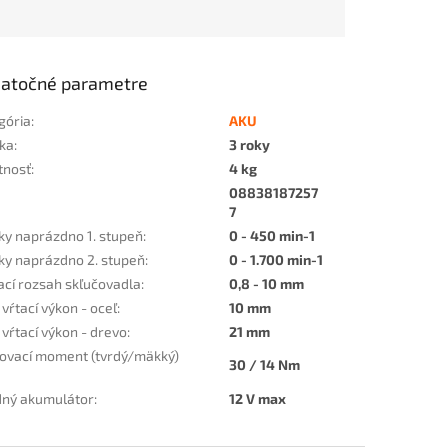
atočné parametre
gória
:
AKU
ka
:
3 roky
tnosť
:
4 kg
08838187257
7
ky naprázdno 1. stupeň
:
0 - 450 min-1
ky naprázdno 2. stupeň
:
0 - 1.700 min-1
ací rozsah skľučovadla
:
0,8 - 10 mm
vŕtací výkon - oceľ
:
10 mm
 vŕtací výkon - drevo
:
21 mm
ovací moment (tvrdý/mäkký)
30 / 14 Nm
ný akumulátor
:
12 V max