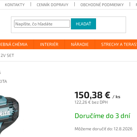
KONTAKTY
CENNÍK DOPRAVY
OBCHODNÉ PODMIENKY
HĽADAŤ
VEBNÁ CHÉMIA
INTERIÉR
NÁRADIE
STRECHY A TERAS
12V SET
5
ITA
150,38 €
/ ks
122,26 € bez DPH
Jednotková
Doručíme do 3 dní
cena:
Môžeme doručiť do:
12.8.2026