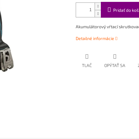
Pridať do koš
Akumulátorový vŕtací skrutkov
Detailné informácie
TLAČ
OPÝTAŤ SA