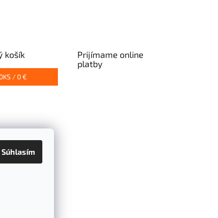
 košík
Prijímame online
platby
0
KS /
0 €
Súhlasím