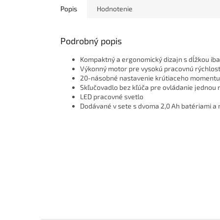
Popis
Hodnotenie
Podrobný popis
Kompaktný a ergonomický dizajn s dĺžkou ib
Výkonný motor pre vysokú pracovnú rýchlosť
20-násobné nastavenie krútiaceho momentu 
Skľučovadlo bez kľúča pre ovládanie jednou
LED pracovné svetlo
Dodávané v sete s dvoma 2,0 Ah batériami a 