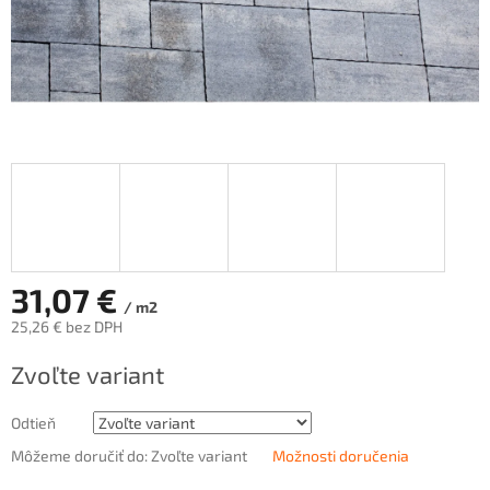
31,07 €
/ m2
25,26 € bez DPH
Jednotková
Zvoľte variant
cena:
Odtieň
Môžeme doručiť do:
Zvoľte variant
Možnosti doručenia