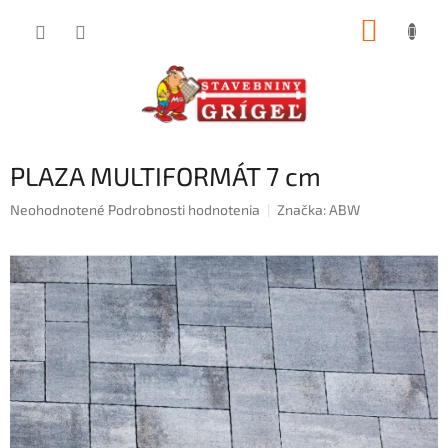
Prejsť
NÁKUP
na
obsah
KOŠÍK
PLAZA MULTIFORMÁT 7 cm
Priemerné
Neohodnotené
Podrobnosti hodnotenia
Značka:
ABW
hodnotenie
produktu
je
0,0
z
5
hviezdičiek.