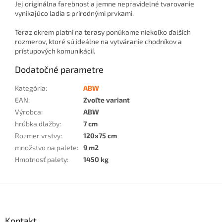
Jej originálna farebnosť a jemne nepravidelné tvarovanie
vynikajúco ladia s prírodnými prvkami.
Teraz okrem platní na terasy ponúkame niekoľko ďalších
rozmerov, ktoré sú ideálne na vytváranie chodníkov a
prístupových komunikácií.
Dodatočné parametre
Kategória
:
ABW
EAN
:
Zvoľte variant
Výrobca
:
ABW
hrúbka dlažby
:
7 cm
Rozmer vrstvy
:
120x75 cm
množstvo na palete
:
9 m2
Hmotnosť palety
:
1450 kg
Z
á
p
ä
Kontakt