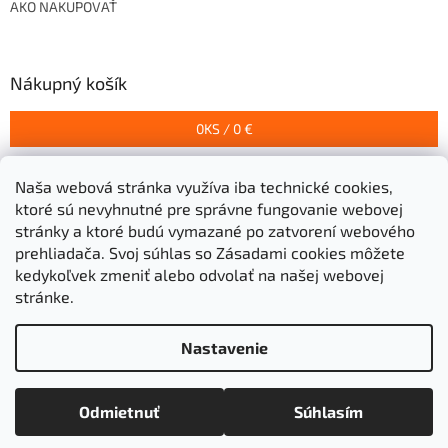
AKO NAKUPOVAŤ
Nákupný košík
0
KS /
0 €
Naša webová stránka využíva iba technické cookies,
Prijímame online platby
ktoré sú nevyhnutné pre správne fungovanie webovej
stránky a ktoré budú vymazané po zatvorení webového
prehliadača.
Svoj súhlas so Zásadami cookies môžete
kedykoľvek zmeniť alebo odvolať na našej webovej
stránke.
Vytvoril Shoptet
Nastavenie
Copyright 2026
Stavebniny Grigeľ s.r.o.
. Všetky práva
Odmietnuť
Súhlasím
vyhradené.
Upraviť nastavenie cookies