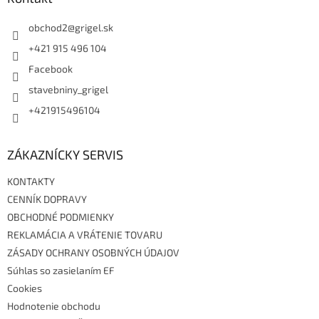
t
i
obchod2
@
grigel.sk
e
+421 915 496 104
Facebook
stavebniny_grigel
+421915496104
ZÁKAZNÍCKY SERVIS
KONTAKTY
CENNÍK DOPRAVY
OBCHODNÉ PODMIENKY
REKLAMÁCIA A VRÁTENIE TOVARU
ZÁSADY OCHRANY OSOBNÝCH ÚDAJOV
Súhlas so zasielaním EF
Cookies
Hodnotenie obchodu