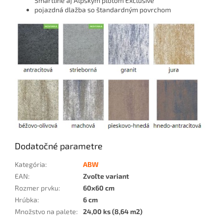
Smartline aj Alpským plotom Exclusive
pojazdná dlažba so štandardným povrchom
Dodatočné parametre
Kategória
:
ABW
EAN
:
Zvoľte variant
Rozmer prvku
:
60x60 cm
Hrúbka
:
6 cm
Množstvo na palete
:
24,00 ks (8,64 m2)