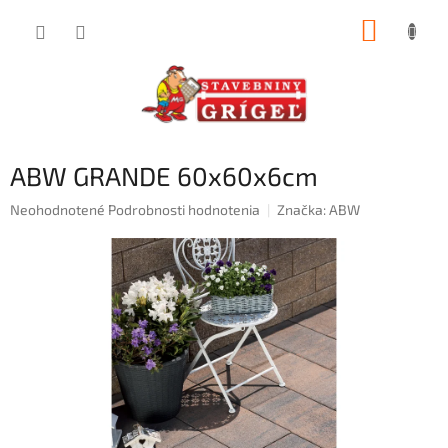
Prejsť
NÁKUP
na
obsah
KOŠÍK
ABW GRANDE 60x60x6cm
Priemerné
Neohodnotené
Podrobnosti hodnotenia
Značka:
ABW
hodnotenie
produktu
je
0,0
z
5
hviezdičiek.