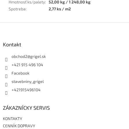
Hmotnosť ks/palety
:
52,00 kg / 1 248,00 kg
Spotreba
:
2,77 ks / m2
Z
á
p
ä
Kontakt
t
i
obchod2
@
grigel.sk
e
+421 915 496 104
Facebook
stavebniny_grigel
+421915496104
ZÁKAZNÍCKY SERVIS
KONTAKTY
CENNÍK DOPRAVY