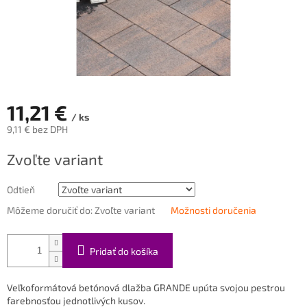
11,21 €
/ ks
9,11 € bez DPH
Jednotková
Zvoľte variant
cena:
Odtieň
Môžeme doručiť do:
Zvoľte variant
Možnosti doručenia
Pridať do košíka
Veľkoformátová betónová dlažba GRANDE upúta svojou pestrou
farebnosťou jednotlivých kusov.