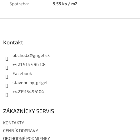
Spotreba
:
5,55 ks / m2
Z
á
p
ä
Kontakt
t
i
obchod2
@
grigel.sk
e
+421 915 496 104
Facebook
stavebniny_grigel
+421915496104
ZÁKAZNÍCKY SERVIS
KONTAKTY
CENNÍK DOPRAVY
OBCHODNÉ PODMIENKY