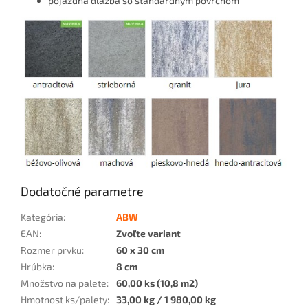
pojazdná dlažba so štandardným povrchom
Dodatočné parametre
Kategória
:
ABW
EAN
:
Zvoľte variant
Rozmer prvku
:
60 x 30 cm
Hrúbka
:
8 cm
Množstvo na palete
:
60,00 ks (10,8 m2)
Hmotnosť ks/palety
:
33,00 kg / 1 980,00 kg