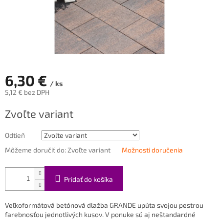
6,30 €
/ ks
5,12 € bez DPH
Jednotková
Zvoľte variant
cena:
Odtieň
Môžeme doručiť do:
Zvoľte variant
Možnosti doručenia
Pridať do košíka
Veľkoformátová betónová dlažba GRANDE upúta svojou pestrou
farebnosťou jednotlivých kusov. V ponuke sú aj neštandardné