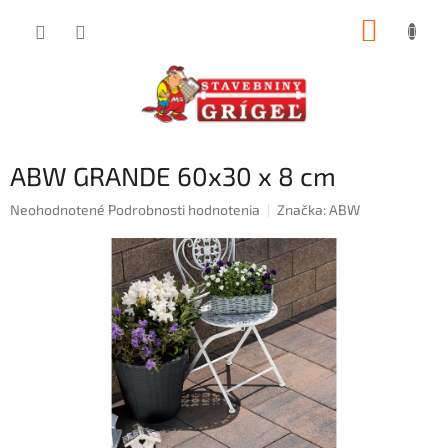
Prejsť
NÁKUP
na
obsah
KOŠÍK
ABW GRANDE 60x30 x 8 cm
Priemerné
Neohodnotené
Podrobnosti hodnotenia
Značka:
ABW
hodnotenie
produktu
je
0,0
z
5
hviezdičiek.